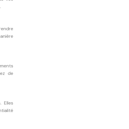
.
rendre
manière
uments
dez de
 Elles
tialité