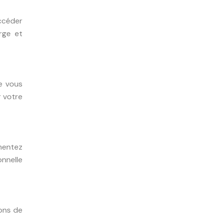
accéder
rge et
e vous
r votre
gmentez
nnelle
ions de