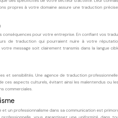
i que des spécificités de votre secteur d’activité. Leur conna
ons propres à votre domaine assure une traduction précise
n
s conséquences pour votre entreprise. En confiant vos trad
eurs de traduction qui pourraient nuire à votre réputatio
e votre message soit clairement transmis dans la langue cib
s et sensibilités. Une agence de traduction professionnell
ces aspects culturels, évitant ainsi les malentendus ou les
ns commerciales.
lisme
e et un professionnalisme dans sa communication est primord
professionnelle, vous garantissez une uniformité dans to