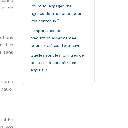
issance
Pourquoi engager une
 et de
agence de traduction pour
vos contenus ?
L’importance de la
uctions
traduction assermentée
n. Les
pour les pièces d’état civil
le sans
Quelles sont les formules de
politesse à connaître en
anglais ?
e saura
 faux-
ial. En
us vos