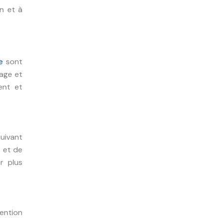
on et à
e
sont
sage et
ment et
suivant
e et de
r plus
tention