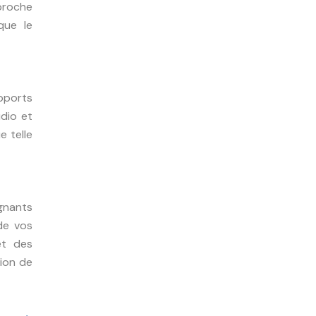
pproche
 que le
upports
dio et
e telle
ignants
de vos
et des
tion de