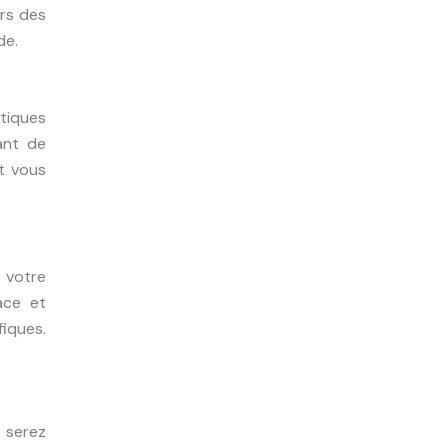
ors des
de.
tiques
ant de
t vous
 votre
ace et
fiques.
s serez