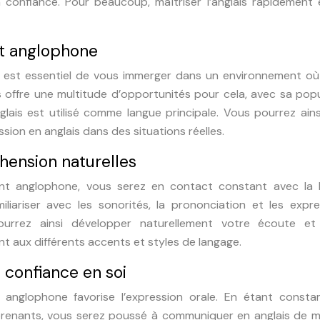
confiance. Pour beaucoup, maîtriser l’anglais rapidement 
t anglophone
il est essentiel de vous immerger dans un environnement où
s offre une multitude d’opportunités pour cela, avec sa pop
glais est utilisé comme langue principale. Vous pourrez ain
sion en anglais dans des situations réelles.
hension naturelles
t anglophone, vous serez en contact constant avec la 
liariser avec les sonorités, la prononciation et les expre
pourrez ainsi développer naturellement votre écoute et
t aux différents accents et styles de langage.
a confiance en soi
 anglophone favorise l’expression orale. En étant const
prenants, vous serez poussé à communiquer en anglais de m