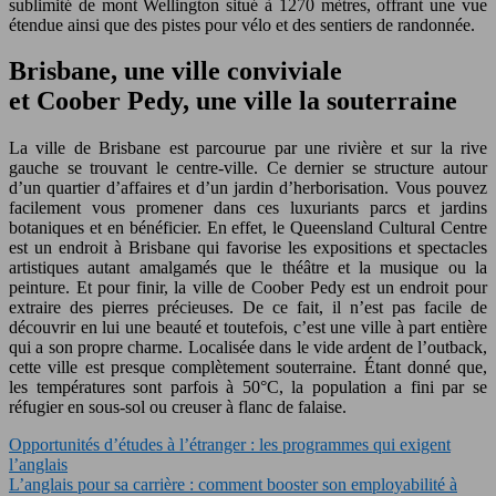
sublimité de mont Wellington situé à 1270 mètres, offrant une vue
étendue ainsi que des pistes pour vélo et des sentiers de randonnée.
Brisbane, une ville conviviale
et Coober Pedy, une ville la souterraine
La ville de Brisbane est parcourue par une rivière et sur la rive
gauche se trouvant le centre-ville. Ce dernier se structure autour
d’un quartier d’affaires et d’un jardin d’herborisation. Vous pouvez
facilement vous promener dans ces luxuriants parcs et jardins
botaniques et en bénéficier. En effet, le Queensland Cultural Centre
est un endroit à Brisbane qui favorise les expositions et spectacles
artistiques autant amalgamés que le théâtre et la musique ou la
peinture. Et pour finir, la ville de Coober Pedy est un endroit pour
extraire des pierres précieuses. De ce fait, il n’est pas facile de
découvrir en lui une beauté et toutefois, c’est une ville à part entière
qui a son propre charme. Localisée dans le vide ardent de l’outback,
cette ville est presque complètement souterraine. Étant donné que,
les températures sont parfois à 50°C, la population a fini par se
réfugier en sous-sol ou creuser à flanc de falaise.
Opportunités d’études à l’étranger : les programmes qui exigent
l’anglais
L’anglais pour sa carrière : comment booster son employabilité à